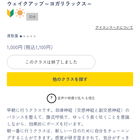
ウェイクアップ～ヨガリラックス～
マイページ
30分
ログイン
アイコンマークについて
運動量
●
●
●
●
●
1,000円 (税込1,100円)
会員規約について
このクラスは終了しました
クラス参加にあたっての同意書
他のクラスを探す
特定商取引にかかわる表示
プライバシーポリシー
?
音声や映像が乱れる場合
早朝に行うクラスです。自律神経（交感神経と副交感神経）の
バランスを整えて、腹式呼吸で、ゆっくり長く吐くことを意識
しながら、効果的にポーズを行います。
朝一番に行うクラスは、新しい一日のために自分をチューニン
グすることができます。感覚が研ぎ澄まされて、気分がすっき