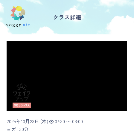
クラス詳細
受講の流れ
料金について
インストラクター一覧
FAQ / お問い合わせ
yoggy store
yoggy magazine
2025年10月23日 (木)
07:30 〜 08:00
yoggy mommy
ヨガ |
30分