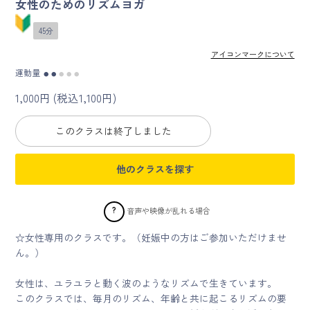
女性のためのリズムヨガ
45分
マイページ
アイコンマークについて
ログイン
運動量
●
●
●
●
●
1,000円 (税込1,100円)
会員規約について
このクラスは終了しました
クラス参加にあたっての同意書
他のクラスを探す
特定商取引にかかわる表示
プライバシーポリシー
?
音声や映像が乱れる場合
☆女性専用のクラスです。（妊娠中の方はご参加いただけませ
ん。）
女性は、ユラユラと動く波のようなリズムで生きています。
このクラスでは、毎月のリズム、年齢と共に起こるリズムの要