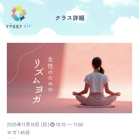
クラス詳細
受講の流れ
料金について
インストラクター一覧
FAQ / お問い合わせ
yoggy store
yoggy magazine
2025年11月16日 (日)
10:15 〜 11:00
yoggy mommy
ヨガ |
45分