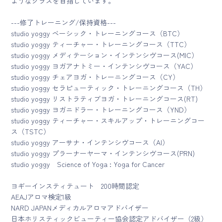
ようなクラスを目指しています。
---修了トレーニング/保持資格---
studio yoggy ベーシック・トレーニングコース（BTC）
studio yoggy ティーチャー・トレーニングコース（TTC）
studio yoggy メディテーション・インテンシヴコース(MIC）
studio yoggy ヨガアナトミー・インテンシヴコース（YAC）
studio yoggy チェアヨガ・トレーニングコース（CY）
studio yoggy セラピューティック・トレーニングコース（TH）
studio yoggy リストラティブヨガ・トレーニングコース(RT)
studio yoggy ヨガニドラー・トレーニングコース（YND）
studio yoggy ティーチャー・スキルアップ・トレーニングコー
ス（TSTC）
studio yoggy アーサナ・インテンシヴコース（AI）
studio yoggy プラーナーヤーマ・インテンシヴコース(PRN)
studio yoggy Science of Yoga : Yoga for Cancer
ヨギーインスティテュート 200時間認定
AEAJアロマ検定1級
NARD JAPANメディカルアロマアドバイザー
日本ホリスティックビューティー協会認定アドバイザー（2級）