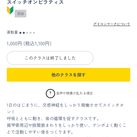
スイッチオンピラティス
30分
マイページ
アイコンマークについて
ログイン
運動量
●
●
●
●
●
1,000円 (税込1,100円)
会員規約について
このクラスは終了しました
クラス参加にあたっての同意書
他のクラスを探す
特定商取引にかかわる表示
プライバシーポリシー
?
音声や映像が乱れる場合
1日のはじまりに、交感神経をしっかり稼働させてスイッチオ
ン！
呼吸とともに動き、体の循環を促すクラスです。
肩甲骨周辺や股関節まわりをしっかり使い、テンポよく動くこ
とで活動しやすい体をつくります。