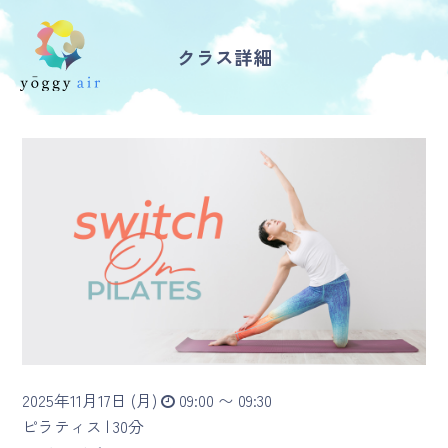
クラス詳細
受講の流れ
料金について
インストラクター一覧
FAQ / お問い合わせ
yoggy store
yoggy magazine
2025年11月17日 (月)
09:00 〜 09:30
yoggy mommy
ピラティス |
30分