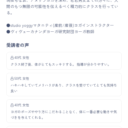
現在もなお、アヌサラヨガを深め、老若男女全ての方々に、人
間のもつ無限の可能性を伝えるべく精力的にクラスを行ってい
る。
●studio yoggyマタニティ(産前/産後)ヨガインストラクター
●ヴィヴェーカナンダヨーガ研究財団ヨーガ教師
受講者の声
40代 女性
クラス終了後、体がとてもスッキリする。 指導が分かりやすい。
50代 女性
ハキハキしていてメリハリがあり、クラスを受けていてとても気持ち
良い
40代 女性
ヨガのポーズややり方にこだわることなく、体に一番必要な動きや気
づきを与えてくれる。