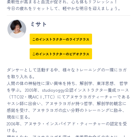
柔軟性が高まると血流が促され、心も体もリフレッシュ！
今日の疲れをリセットして、軽やかな明日を迎えましょう。
ミサト
このインストラクターのライブクラス
このインストラクターのビデオクラス
ダンサーとして活動する中、様々なトレーニングの一環にヨガ
を取り入れる。
人間の体の神秘性に深い興味を持ち、解剖学、東洋思想、 哲学
を学ぶ。 2005年、studioyoggy公認インストラクター養成コース
（TTC02・現AICⅠ,TTC）にてアヌサラヨガティーチャーである
ヤスシ師に出会い、アヌサラヨガが持つ哲学、解剖学的観念に
感銘を受け、アヌサラヨガの広い分野のトレーニングに励み、
現在に至る。
2006年、アヌサラ・インスパイアド・ティーチャーの認定を受
ける。