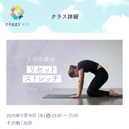
クラス詳細
受講の流れ
料金について
インストラクター一覧
FAQ / お問い合わせ
yoggy store
yoggy magazine
2025年11月19日 (水)
20:30 〜 21:00
yoggy mommy
その他 |
30分