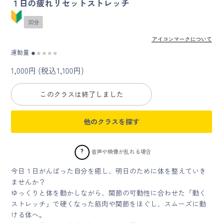
１日の疲れリセットストレッチ
30分
マイページ
アイコンマークについて
ログイン
運動量
●
●
●
●
●
1,000円 (税込1,100円)
会員規約について
このクラスは終了しました
クラス参加にあたっての同意書
他のクラスを探す
特定商取引にかかわる表示
プライバシーポリシー
?
音声や映像が乱れる場合
今日１日がんばった自分を癒し、明日のために体を整えていき
ませんか？
ゆっくりと体を動かしながら、関節の可動性に合わせた「動く
ストレッチ」で硬くなった筋肉や関節をほぐし、スムーズに動
ける体へ。