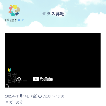
クラス詳細
受講の流れ
料金について
インストラクター一覧
FAQ / お問い合わせ
yoggy store
yoggy magazine
2025年11月14日 (金)
09:30 〜 10:30
yoggy mommy
ヨガ |
60分