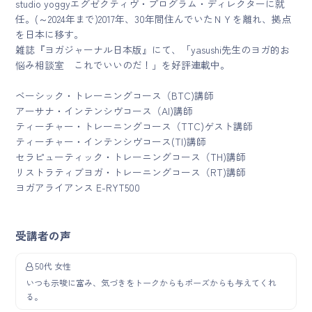
studio yoggyエグゼクティヴ・プログラム・ディレクターに就
任。(～2024年まで)2017年、30年間住んでいたＮＹを離れ、拠点
を日本に移す。
雑誌『ヨガジャーナル日本版』にて、「yasushi先生のヨガ的お
悩み相談室 これでいいのだ！」を好評連載中。
ベーシック・トレーニングコース（BTC)講師
アーサナ・インテンシヴコース（AI)講師
ティーチャー・トレーニングコース（TTC)ゲスト講師
ティーチャー・インテンシヴコース(TI)講師
セラピューティック・トレーニングコース（TH)講師
リストラティブヨガ・トレーニングコース（RT)講師
ヨガアライアンス E-RYT500
受講者の声
50代 女性
いつも示唆に富み、気づきをトークからもポーズからも与えてくれ
る。