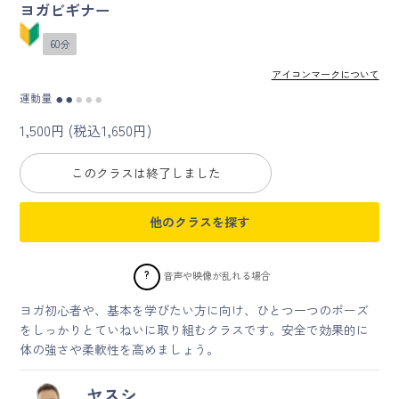
ヨガビギナー
マイページ
60分
アイコンマークについて
ログイン
運動量
●
●
●
●
●
1,500円 (税込1,650円)
会員規約について
このクラスは終了しました
クラス参加にあたっての同意書
他のクラスを探す
特定商取引にかかわる表示
プライバシーポリシー
?
音声や映像が乱れる場合
ヨガ初心者や、基本を学びたい方に向け、ひとつ一つのポーズ
をしっかりとていねいに取り組むクラスです。安全で効果的に
体の強さや柔軟性を高めましょう。
ヤスシ