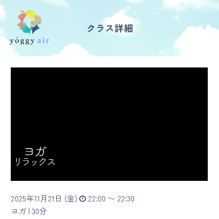
クラス詳細
受講の流れ
料金について
インストラクター一覧
FAQ / お問い合わせ
yoggy store
yoggy magazine
2025年11月21日 (金)
22:00 〜 22:30
yoggy mommy
ヨガ |
30分