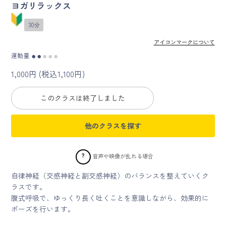
ヨガリラックス
マイページ
30分
アイコンマークについて
ログイン
運動量
●
●
●
●
●
1,000円 (税込1,100円)
会員規約について
このクラスは終了しました
クラス参加にあたっての同意書
他のクラスを探す
特定商取引にかかわる表示
プライバシーポリシー
?
音声や映像が乱れる場合
自律神経（交感神経と副交感神経）のバランスを整えていくク
ラスです。
腹式呼吸で、ゆっくり長く吐くことを意識しながら、効果的に
ポーズを行います。