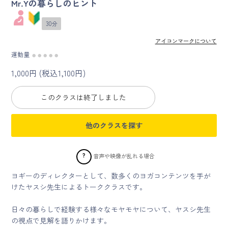
Mr.Yの暮らしのヒント
30分
マイページ
アイコンマークについて
ログイン
運動量
●
●
●
●
●
1,000円 (税込1,100円)
会員規約について
このクラスは終了しました
クラス参加にあたっての同意書
他のクラスを探す
特定商取引にかかわる表示
プライバシーポリシー
?
音声や映像が乱れる場合
ヨギーのディレクターとして、数多くのヨガコンテンツを手が
けたヤスシ先生によるトーククラスです。
日々の暮らしで経験する様々なモヤモヤについて、ヤスシ先生
の視点で見解を語りかけます。