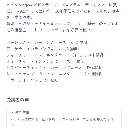
studio yoggyエグゼクティヴ・プログラム・ディレクターに就
任。(～2024年まで)2017年、30年間住んでいたＮＹを離れ、拠点
を日本に移す。
雑誌『ヨガジャーナル日本版』にて、「yasushi先生のヨガ的お
悩み相談室 これでいいのだ！」を好評連載中。
ベーシック・トレーニングコース（BTC)講師
アーサナ・インテンシヴコース（AI)講師
ティーチャー・トレーニングコース（TTC)ゲスト講師
ティーチャー・インテンシヴコース(TI)講師
セラピューティック・トレーニングコース（TH)講師
リストラティブヨガ・トレーニングコース（RT)講師
ヨガアライアンス E-RYT500
受講者の声
50代 女性
いつも示唆に富み、気づきをトークからもポーズからも与えてくれ
る。