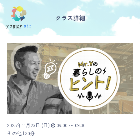
クラス詳細
受講の流れ
料金について
インストラクター一覧
FAQ / お問い合わせ
yoggy store
yoggy magazine
2025年11月23日 (日)
09:00 〜 09:30
yoggy mommy
その他 |
30分