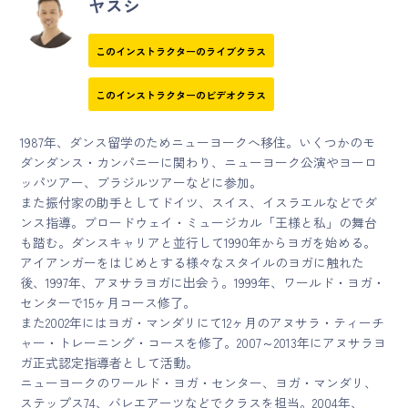
ヤスシ
このインストラクターのライブクラス
このインストラクターのビデオクラス
1987年、ダンス留学のためニューヨークへ移住。いくつかのモ
ダンダンス・カンパニーに関わり、ニューヨーク公演やヨーロ
ッパツアー、ブラジルツアーなどに参加。
また振付家の助手としてドイツ、スイス、イスラエルなどでダ
ンス指導。ブロードウェイ・ミュージカル「王様と私」の舞台
も踏む。ダンスキャリアと並行して1990年からヨガを始める。
アイアンガーをはじめとする様々なスタイルのヨガに触れた
後、1997年、アヌサラヨガに出会う。1999年、ワールド・ヨガ・
センターで15ヶ月コース修了。
また2002年にはヨガ・マンダリにて12ヶ月のアヌサラ・ティーチ
ャー・トレーニング・コースを修了。2007～2013年にアヌサラヨ
ガ正式認定指導者として活動。
ニューヨークのワールド・ヨガ・センター、ヨガ・マンダリ、
ステップス74、バレエアーツなどでクラスを担当。2004年、