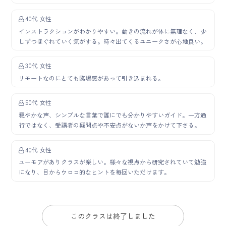
40代 女性
インストラクションがわかりやすい。動きの流れが体に無理なく、少
しずつほぐれていく気がする。時々出てくるユニークさが心地良い。
30代 女性
リモートなのにとても臨場感があって引き込まれる。
50代 女性
穏やかな声、シンプルな言葉で誰にでも分かりやすいガイド。一方通
行ではなく、受講者の疑問点や不安点がないか声をかけて下さる。
40代 女性
ユーモアがありクラスが楽しい。様々な視点から研究されていて勉強
になり、目からウロコ的なヒントを毎回いただけます。
このクラスは終了しました