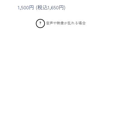
1,500円 (税込1,650円)
音声や映像が乱れる場合
?
ggy
時間