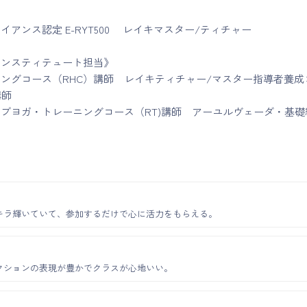
イアンス認定 E-RYT500 レイキマスター/ティチャー
インスティテュート担当》
ングコース（RHC）講師 レイキティチャー/マスター指導者養成
講師
ィブヨガ・トレーニングコース（RT)講師 アーユルヴェーダ・基
キラ輝いていて、参加するだけで心に活力をもらえる。
クションの表現が豊かでクラスが心地いい。