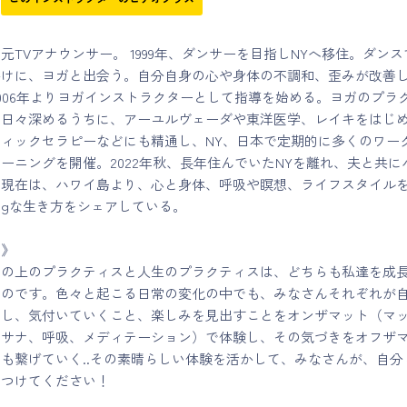
元TVアナウンサー。 1999年、ダンサーを目指しNYへ移住。ダンス
かけに、ヨガと出会う。自分自身の心や身体の不調和、歪みが改善
006年よりヨガインストラクターとして指導を始める。ヨガのプラ
を日々深めるうちに、アーユルヴェーダや東洋医学、レイキをはじ
ィックセラピーなどにも精通し、NY、日本で定期的に多くのワー
ーニングを開催。2022年秋、長年住んでいたNYを離れ、夫と共に
。現在は、ハワイ島より、心と身体、呼吸や瞑想、ライフスタイル
Beingな生き方をシェアしている。
ジ》
トの上のプラクティスと人生のプラクティスは、どちらも私達を成
ものです。色々と起こる日常の変化の中でも、みなさんそれぞれが
にし、気付いていくこと、楽しみを見出すことをオンザマット（マ
ーサナ、呼吸、メディテーション）で体験し、その気づきをオフザ
も繋げていく..その素晴らしい体験を活かして、みなさんが、自分
見つけてください！