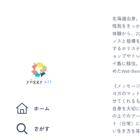
北海道出身。
怪我をきっ
体験から、2
ィスと指導
するホリステ
ョップやトレ
イ島に移住
めたWell-
《メッセー
ヨガのマッ
せてくれる
ホーム
自身を大切
の上でのア
ト（日常）に
さがす
い生き方を