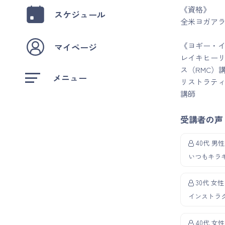
《資格》
スケジュール
全米ヨガアラ
《ヨギー・
マイページ
レイキヒーリ
ス（RMC）
メニュー
リストラテ
講師
受講者の声
40代 男性
いつもキラ
30代 女性
インストラ
40代 女性