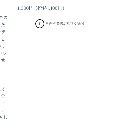
1,000円 (税込1,100円)
での
音声や映像が乱れる場合
?
した
クテ
めと
クシ
ハワ
を含
長さ
自分
ット
マッ
らし