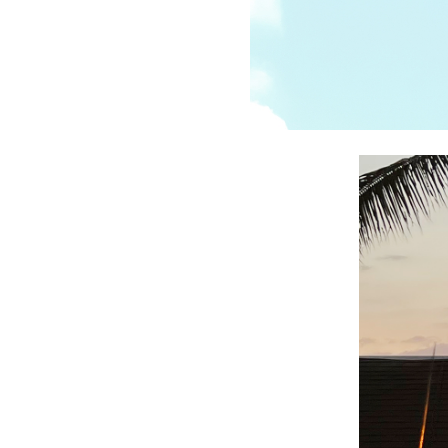
受講の流れ
料金について
インストラクター一覧
FAQ / お問い合わせ
yoggy store
yoggy magazine
yoggy mommy