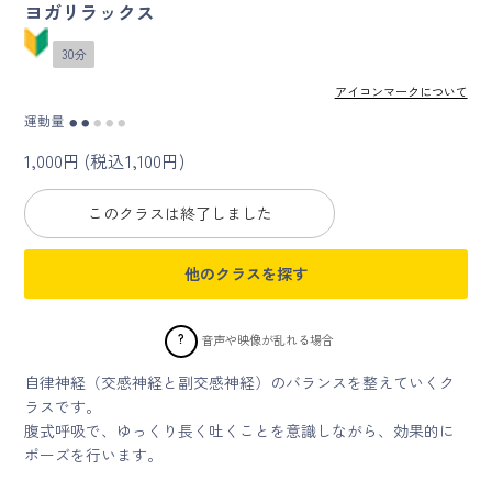
ヨガリラックス
マイページ
30分
アイコンマークについて
ログイン
運動量
●
●
●
●
●
1,000円 (税込1,100円)
会員規約について
このクラスは終了しました
クラス参加にあたっての同意書
他のクラスを探す
特定商取引にかかわる表示
プライバシーポリシー
?
音声や映像が乱れる場合
自律神経（交感神経と副交感神経）のバランスを整えていくク
ラスです。
腹式呼吸で、ゆっくり長く吐くことを意識しながら、効果的に
ポーズを行います。