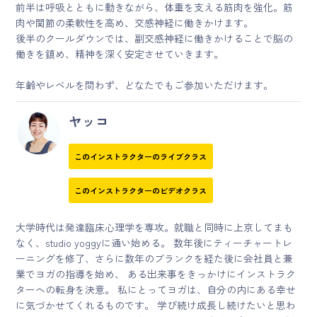
前半は呼吸とともに動きながら、体重を支える筋肉を強化。筋
肉や関節の柔軟性を高め、交感神経に働きかけます。
後半のクールダウンでは、副交感神経に働きかけることで脳の
働きを鎮め、精神を深く安定させていきます。
年齢やレベルを問わず、どなたでもご参加いただけます。
ヤッコ
このインストラクターのライブクラス
このインストラクターのビデオクラス
大学時代は発達臨床心理学を専攻。就職と同時に上京してまも
なく、studio yoggyに通い始める。 数年後にティーチャートレ
ーニングを修了、さらに数年のブランクを経た後に会社員と兼
業でヨガの指導を始め、 ある出来事をきっかけにインストラク
ターへの転身を決意。 私にとってヨガは、自分の内にある幸せ
に気づかせてくれるものです。 学び続け成長し続けたいと思わ