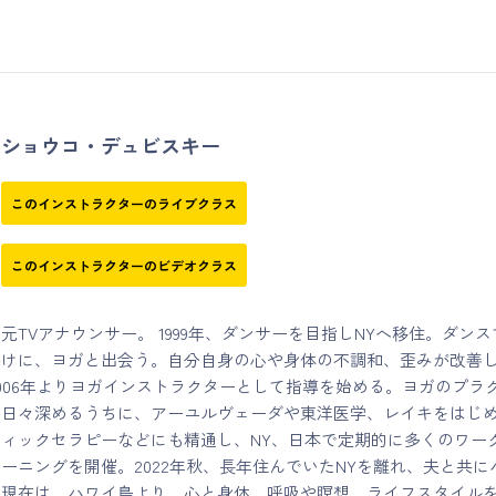
ショウコ・デュビスキー
このインストラクターのライブクラス
このインストラクターのビデオクラス
元TVアナウンサー。 1999年、ダンサーを目指しNYへ移住。ダンス
かけに、ヨガと出会う。自分自身の心や身体の不調和、歪みが改善
006年よりヨガインストラクターとして指導を始める。ヨガのプラ
を日々深めるうちに、アーユルヴェーダや東洋医学、レイキをはじ
ィックセラピーなどにも精通し、NY、日本で定期的に多くのワー
ーニングを開催。2022年秋、長年住んでいたNYを離れ、夫と共に
。現在は、ハワイ島より、心と身体、呼吸や瞑想、ライフスタイル