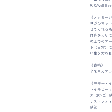
めたWell-
《メッセー
ヨガのマッ
せてくれる
自身を大切
の上でのア
ト（日常）に
い生き方を
《資格》
全米ヨガアラ
《ヨギー・
レイキヒーリ
ス（RMC）
リストラテ
講師