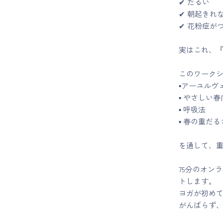
✔ だるい
✔ 朝起きれ
✔ 花粉症が
実はこれ、
このワーク
▪アーユルヴ
▪ やさしい
▪ 呼吸法
▪ 春の重だ
を通して、
75分のオン
トします。
ヨガが初め
がんばらず