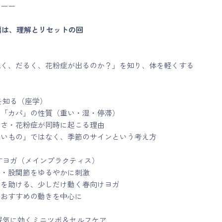
ーーー
 前編は、理解とリセットの回
眠く、だるく、花粉症が出るのか？」を知り、体を軽くする
を知る（座学）
る「カパ」の性質（重い・湿・停滞）
るさ・花粉症が同時に起こる理由
悪いもの」ではなく、季節のサインという考え方
すヨガ（メインプラクティス）
脇・股関節をゆるやかに刺激
出を助ける、少しだけ動く春向けヨガ
におすすめの動きを中心に
眠気に効くミニツボ＆セルフケア