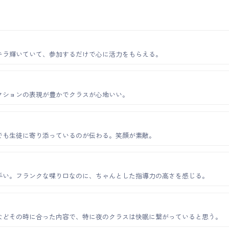
キラ輝いていて、参加するだけで心に活力をもらえる。
クションの表現が豊かでクラスが心地いい。
でも生徒に寄り添っているのが伝わる。笑顔が素敵。
手い。フランクな喋り口なのに、ちゃんとした指導力の高さを感じる。
などその時に合った内容で、特に夜のクラスは快眠に繋がっていると思う。