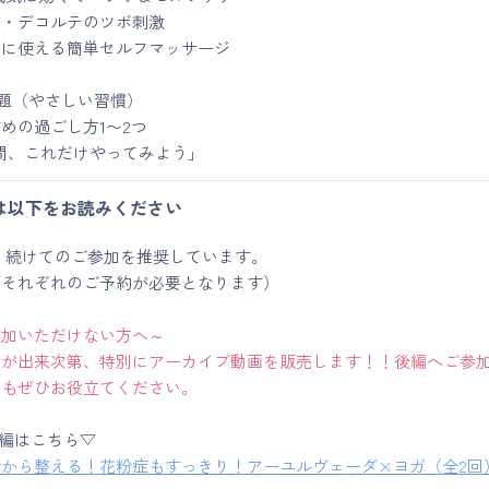
首・デコルテのツボ刺激
朝に使える簡単セルフマッサージ
宿題（やさしい習慣）
めの過ごし方1〜2つ
間、これだけやってみよう」
は以下をお読みください
 続けてのご参加を推奨しています。
編それぞれのご予約が必要となります）
参加いただけない方へ～
備が出来次第、特別にアーカイブ動画を販売します！！後編へご参
らもぜひお役立てください。
)後編はこちら▽
今から整える！花粉症もすっきり！アーユルヴェーダ×ヨガ（全2回