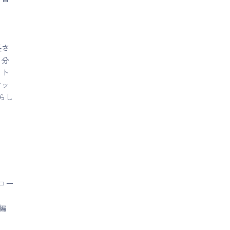
長さ
自分
ット
マッ
らし
コー
礎編