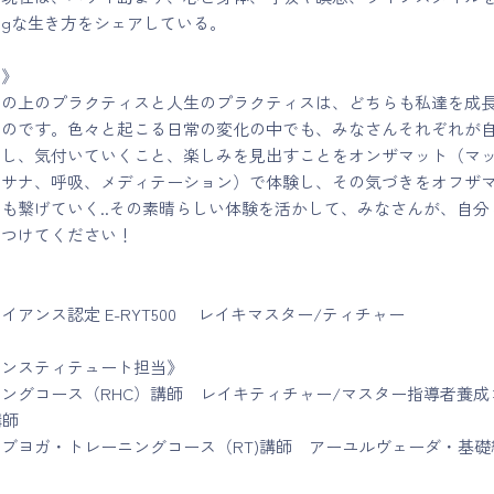
Beingな生き方をシェアしている。
ジ》
トの上のプラクティスと人生のプラクティスは、どちらも私達を成
ものです。色々と起こる日常の変化の中でも、みなさんそれぞれが
にし、気付いていくこと、楽しみを見出すことをオンザマット（マ
ーサナ、呼吸、メディテーション）で体験し、その気づきをオフザ
も繋げていく..その素晴らしい体験を活かして、みなさんが、自分
見つけてください！
イアンス認定 E-RYT500 レイキマスター/ティチャー
インスティテュート担当》
ングコース（RHC）講師 レイキティチャー/マスター指導者養成
講師
ィブヨガ・トレーニングコース（RT)講師 アーユルヴェーダ・基