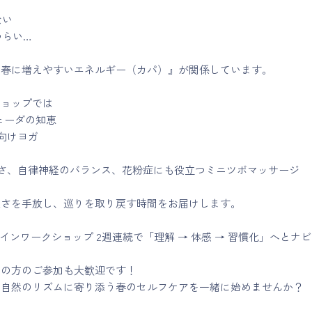
ない
つらい…
『春に増えやすいエネルギー（カパ）』が関係しています。
ショップでは
ェーダの知恵
春向けヨガ
るさ、自律神経のバランス、花粉症にも役立つミニツボマッサージ
重さを手放し、巡りを取り戻す時間をお届けします。
ラインワークショップ 2週連続で「理解 → 体感 → 習慣化」へとナ
ての方のご参加も大歓迎です！
、自然のリズムに寄り添う春のセルフケアを一緒に始めませんか？