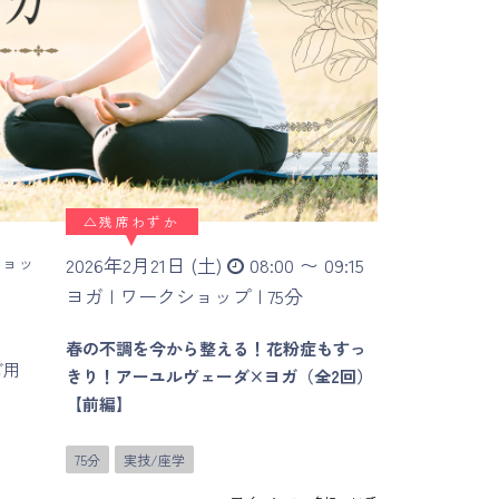
△
残席わずか
ショッ
2026年2月21日 (土)
08:00 〜 09:15
ヨガ |
ワークショップ |
75分
春の不調を今から整える！花粉症もすっ
ご用
きり！アーユルヴェーダ×ヨガ（全2回）
【前編】
75分
実技/座学