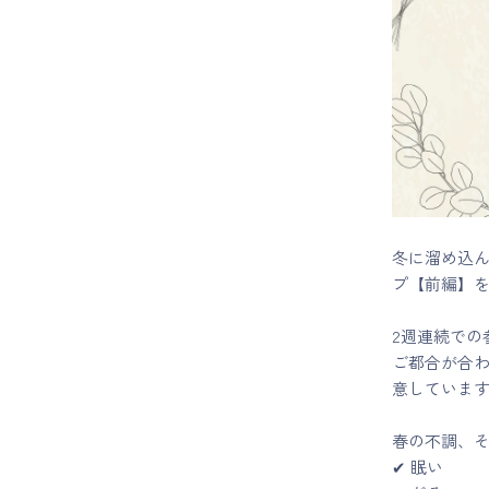
マイページ
ログイン
会員規約について
クラス参加にあたっての同意書
冬に溜め込ん
プ【前編】
特定商取引にかかわる表示
2週連続での
プライバシーポリシー
ご都合が合
意していま
春の不調、
✔ 眠い