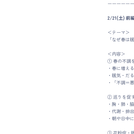
ーーーーー
2/21(土)
＜テーマ＞
「なぜ春は
＜内容＞
① 春の不調
・春に増え
・眠気・だ
・「不調＝
② 巡りを促
・胸・肺・
・代謝・排
・朝や日中
③ 花粉症・