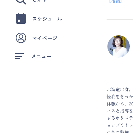
【後編】
スケジュール
マイページ
メニュー
北海道出身。
怪我をきっ
体験から、2
ィスと指導
するホリステ
ョップやトレ
イ島に移住