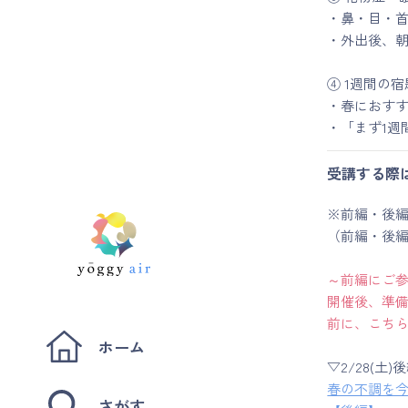
・鼻・目・
・外出後、
④ 1週間の
・春におすす
・「まず1週
受講する際
※前編・後編
（前編・後
～前編にご
開催後、準
前に、こち
ホーム
▽2/28(土
春の不調を
さがす