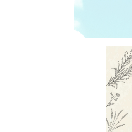
受講の流れ
料金について
インストラクター一覧
FAQ / お問い合わせ
yoggy store
yoggy magazine
yoggy mommy