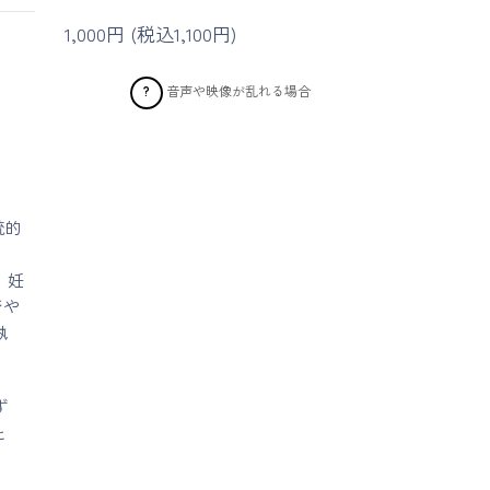
1,000円 (税込1,100円)
音声や映像が乱れる場合
?
統的
 妊
ジや
執
ず
と