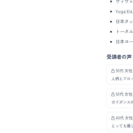
ヴィヴ
Yoga
日本タ
トータ
日本ヨ
受講者の声
50代 女性
人柄とフロ
50代 女性
ガイダンス
40代 女性
とっても優