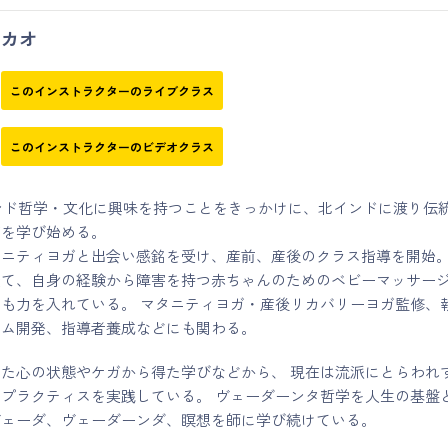
カオ
このインストラクターのライブクラス
このインストラクターのビデオクラス
インド哲学・文化に興味を持つことをきっかけに、北インドに渡り伝
ガを学び始める。
ニティヨガと出会い感銘を受け、産前、産後のクラス指導を開始。
経て、自身の経験から障害を持つ赤ちゃんのためのベビーマッサー
も力を入れている。 マタニティヨガ・産後リカバリーヨガ監修、
ラム開発、指導者養成などにも関わる。
た心の状態やケガから得た学びなどから、 現在は流派にとらわれ
プラクティスを実践している。 ヴェーダーンタ哲学を人生の基盤
ヴェーダ、ヴェーダーンダ、瞑想を師に学び続けている。