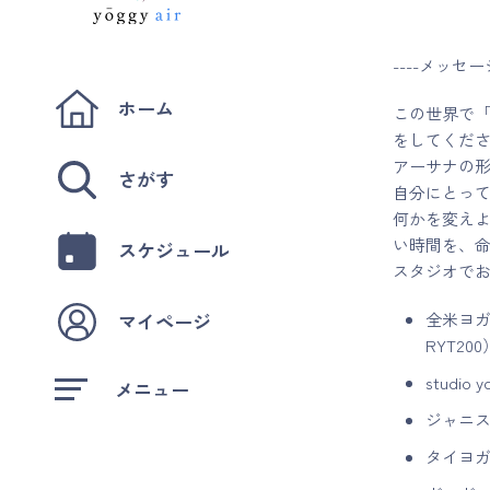
----メッセージ
ホーム
この世界で
をしてくだ
アーサナの
さがす
自分にとっ
何かを変え
い時間を、
スケジュール
スタジオで
マイページ
全米ヨガアラ
RYT200
stud
メニュー
ジャニ
タイヨ