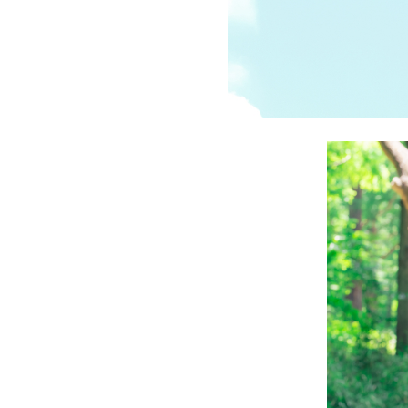
受講の流れ
料金について
インストラクター一覧
FAQ / お問い合わせ
yoggy store
yoggy magazine
yoggy mommy