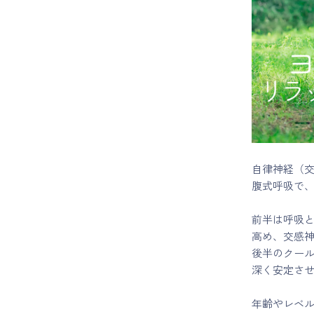
マイページ
ログイン
会員規約について
クラス参加にあたっての同意書
自律神経（
腹式呼吸で
特定商取引にかかわる表示
前半は呼吸
プライバシーポリシー
高め、交感
後半のクー
深く安定さ
年齢やレベ