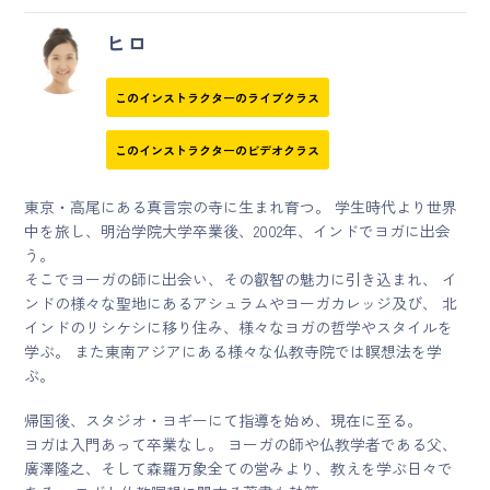
ヒロ
このインストラクターのライブクラス
このインストラクターのビデオクラス
東京・高尾にある真言宗の寺に生まれ育つ。 学生時代より世界
中を旅し、明治学院大学卒業後、
2002
年、インドでヨガに出会
う。
そこでヨーガの師に出会い、その叡智の魅力に引き込まれ、 イ
ンドの様々な聖地にあるアシュラムやヨーガカレッジ及び、 北
インドのリシケシに移り住み、様々なヨガの哲学やスタイルを
学ぶ。 また東南アジアにある様々な仏教寺院では瞑想法を学
ぶ。
帰国後、スタジオ・ヨギーにて指導を始め、現在に至る。
ヨガは入門あって卒業なし。 ヨーガの師や仏教学者である父、
廣澤隆之、そして森羅万象全ての営みより、教えを学ぶ日々で