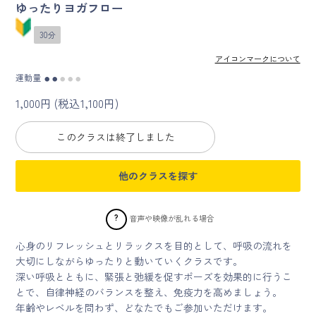
ゆったりヨガフロー
マイページ
30分
アイコンマークについて
ログイン
運動量
●
●
●
●
●
1,000円 (税込1,100円)
会員規約について
このクラスは終了しました
クラス参加にあたっての同意書
他のクラスを探す
特定商取引にかかわる表示
プライバシーポリシー
?
音声や映像が乱れる場合
心身のリフレッシュとリラックスを目的として、呼吸の流れを
大切にしながらゆったりと動いていくクラスです。
深い呼吸とともに、緊張と弛緩を促すポーズを効果的に行うこ
とで、自律神経のバランスを整え、免疫力を高めましょう。
年齢やレベルを問わず、どなたでもご参加いただけます。