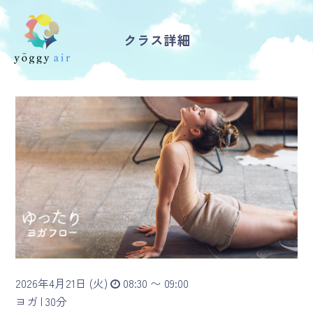
クラス詳細
受講の流れ
料金について
インストラクター一覧
FAQ / お問い合わせ
yoggy store
yoggy magazine
2026年4月21日 (火)
08:30 〜 09:00
yoggy mommy
ヨガ |
30分