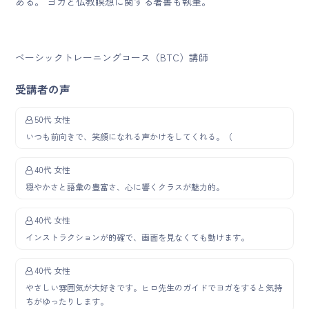
ある。 ヨガと仏教瞑想に関する著書も執筆。
ベーシックトレーニングコース（
BTC
）講師
受講者の声
50代 女性
いつも前向きで、笑顔になれる声かけをしてくれる。（
40代 女性
穏やかさと語彙の豊富さ、心に響くクラスが魅力的。
40代 女性
インストラクションが的確で、画面を見なくても動けます。
40代 女性
やさしい雰囲気が大好きです。ヒロ先生のガイドでヨガをすると気持
ちがゆったりします。