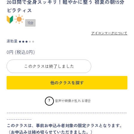
20日間で全身スッキリ！軽やかに整う 初夏の朝15分
ピラティス
マイページ
15分
ログイン
アイコンマークについて
運動量
●
●
●
●
●
会員規約について
0円 (税込0円)
クラス参加にあたっての同意書
このクラスは終了しました
特定商取引にかかわる表示
他のクラスを探す
プライバシーポリシー
?
音声や映像が乱れる場合
-------------------------------------------------------------------
--------------
このクラスは、事前お申込み者対象の限定クラスとなります。
（お申込みは締め切らせていただきました。）