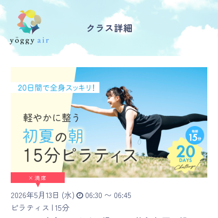
クラス詳細
受講の流れ
料金について
インストラクター一覧
FAQ / お問い合わせ
yoggy store
×
満席
yoggy magazine
2026年5月13日 (水)
06:30 〜 06:45
yoggy mommy
ピラティス |
15分