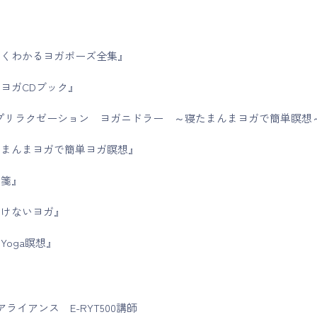
よくわかるヨガポーズ全集』
まヨガCDブック』
ープリラクゼーション ヨガニドラー ～寝たまんまヨガで簡単瞑
たまんまヨガで簡単ヨガ瞑想』
方箋』
いけないヨガ』
Yoga瞑想』
アライアンス E-RYT500講師