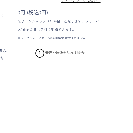
アイコンマークについて
0円 (税込0円)
イテ
※ワークショップ（別料金）となります。フリーパ
ス1Year会員は無料で受講できます。
※ワークショップはご予約制限数には含まれません
真を
音声や映像が乱れる場合
?
ど細