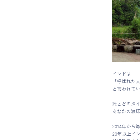
マイページ
ログイン
会員規約について
クラス参加にあたっての同意書
インドは
「呼ばれた
特定商取引にかかわる表示
と言われて
プライバシーポリシー
誰とどのタ
あなたの渡
2014年か
20年以上イ