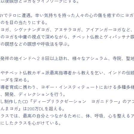
、以後瞑想とヨガをライフワークにする。
月、NYでテロに遭遇。辛い気持ちを持った人々の心の傷を癒すのにヨ
るのを目の当たりにする。
ガヨガ、シヴァナンダヨガ、アヌサラヨガ、アイアンガーヨガなど
派のヨガを中庸の視点で深めながら、チベット仏教とヴィパッサナ
ダの瞑想などの瞑想や呼吸法を学ぶ。
の発祥の地インドへ２８回以上訪れ、様々なアシュラム、寺院、聖
者やチベット仏教カギュ派最高指導者から教えを乞い、インドの伝
ェーダを深める。
り指導者育成に携わり、ヨギー・インスティテュートにおける多種多
画、開発、ディレクションを行う。
発案し制作したCD『ディープリラクゼーション ヨガニドラー』のア
んまヨガ』は200万DLを超える。
クラスでは、最高の自分とつながるために、体、呼吸、心を整える
切にしたクラスを心がけている。