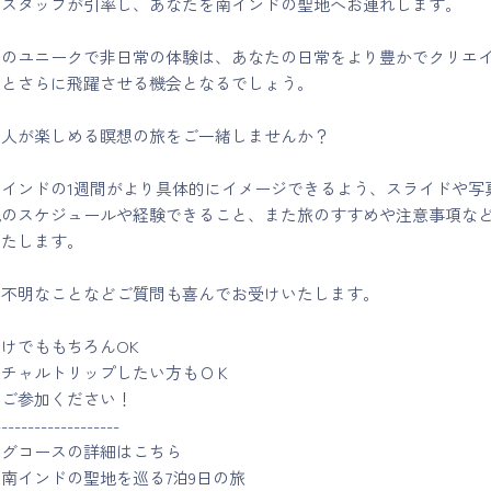
なスタッフが引率し、あなたを南インドの聖地へお連れします。
でのユニークで非日常の体験は、あなたの日常をより豊かでクリエ
へとさらに飛躍させる機会となるでしょう。
大人が楽しめる瞑想の旅をご一緒しませんか？
インドの1週間がより具体的にイメージできるよう、スライドや写
地のスケジュールや経験できること、また旅のすすめや注意事項な
いたします。
や不明なことなどご質問も喜んでお受けいたします。
けでももちろんOK
ーチャルトリップしたい方もＯＫ
にご参加ください！
-------------------
ングコースの詳細はこちら
南インドの聖地を巡る7泊9日の旅