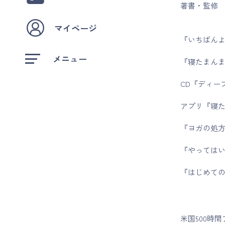
著書・監修
マイページ
『いちばん
メニュー
『寝たまん
CD『ディ
アプリ『寝
『ヨガの処
『やっては
『はじめての
米国500時間