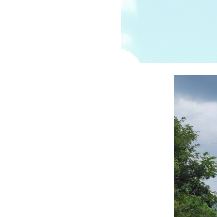
受講の流れ
料金について
インストラクター一覧
FAQ / お問い合わせ
yoggy store
yoggy magazine
yoggy mommy