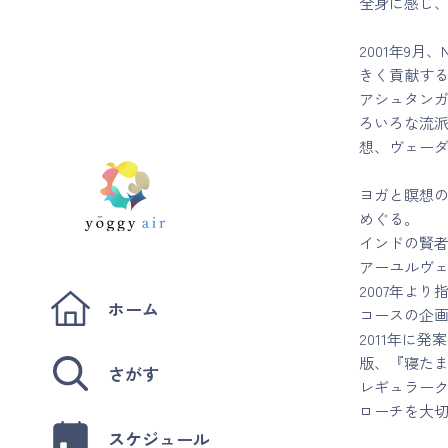
全身に感じ
2001年9
きく貢献す
アシュタン
ろいろな流
想、ヴェー
ヨガと瞑想
めぐる。
インドの賢
アーユルヴ
2007年よ
ホーム
コースの企
2011年に
版、『寝たま
さがす
レギュラー
ローチを大
スケジュール