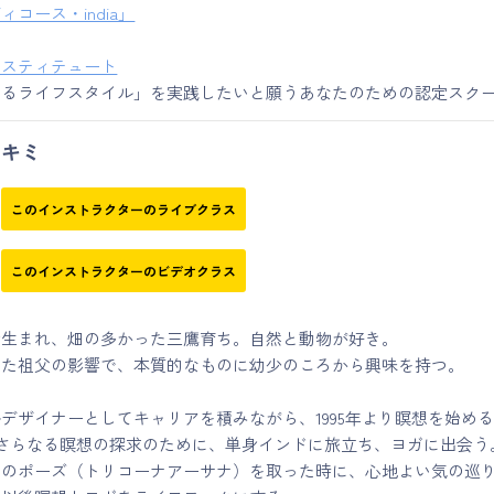
コース・india」
ンスティテュート
きるライフスタイル」を実践したいと願うあなたのための認定スク
キミ
このインストラクターのライブクラス
このインストラクターのビデオクラス
寺生まれ、畑の多かった三鷹育ち。自然と動物が好き。
った祖父の影響で、本質的なものに幼少のころから興味を持つ。
デザイナーとしてキャリアを積みながら、1995年より瞑想を始め
月、さらなる瞑想の探求のために、単身インドに旅立ち、ヨガに出会う
角のポーズ（トリコーナアーサナ）を取った時に、心地よい気の巡