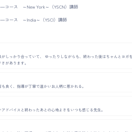
コース ～New York～（YSCN）講師
コース ～India～（YSCI）講師
吸がしっかり合っていて、 ゆったりしながらも、終わった後はちゃんとヨガ
リさがあります。
容も良く、指導が丁寧で温かいお人柄に惹かれる。
いアドバイスと終わったあとの心地よさをいつも感じる先生。