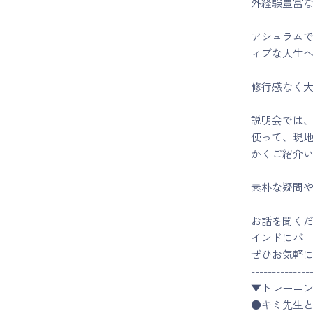
外経験豊富
アシュラム
ィブな人生
修行感なく
説明会では、
使って、現
かくご紹介
素朴な疑問
お話を聞くだ
インドにバ
ぜひお気軽
--------------
▼トレーニ
●キミ先生と