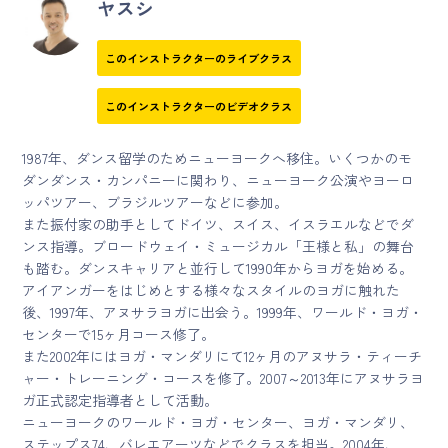
ヤスシ
このインストラクターのライブクラス
このインストラクターのビデオクラス
1987年、ダンス留学のためニューヨークへ移住。いくつかのモ
ダンダンス・カンパニーに関わり、ニューヨーク公演やヨーロ
ッパツアー、ブラジルツアーなどに参加。
また振付家の助手としてドイツ、スイス、イスラエルなどでダ
ンス指導。ブロードウェイ・ミュージカル「王様と私」の舞台
も踏む。ダンスキャリアと並行して1990年からヨガを始める。
アイアンガーをはじめとする様々なスタイルのヨガに触れた
後、1997年、アヌサラヨガに出会う。1999年、ワールド・ヨガ・
センターで15ヶ月コース修了。
また2002年にはヨガ・マンダリにて12ヶ月のアヌサラ・ティーチ
ャー・トレーニング・コースを修了。2007～2013年にアヌサラヨ
ガ正式認定指導者として活動。
ニューヨークのワールド・ヨガ・センター、ヨガ・マンダリ、
ステップス74、バレエアーツなどでクラスを担当。2004年、