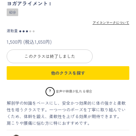
ヨガアライメント I
60分
マイページ
アイコンマークについて
ログイン
運動量
●
●
●
●
●
1,500円 (税込1,650円)
会員規約について
このクラスは終了しました
クラス参加にあたっての同意書
他のクラスを探す
特定商取引にかかわる表示
?
音声や映像が乱れる場合
プライバシーポリシー
解剖学の知識をベースにし、安全かつ効果的に体の強さと柔軟
性を培うクラスです。一つ一つのポーズを丁寧に取り組んでい
くため、体幹を鍛え、柔軟性を上げる効果が期待できます。
肩こりや腰痛に悩む方に特におすすめです。