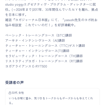
studio yoggyエグゼクティヴ・プログラム・ディレクターに就
任。(～2024年まで)2017年、30年間住んでいたＮＹを離れ、拠点
を日本に移す。
雑誌『ヨガジャーナル日本版』にて、「yasushi先生のヨガ的お
悩み相談室 これでいいのだ！」を好評連載中。
ベーシック・トレーニングコース（BTC)講師
アーサナ・インテンシヴコース（AI)講師
ティーチャー・トレーニングコース（TTC)ゲスト講師
ティーチャー・インテンシヴコース(TI)講師
セラピューティック・トレーニングコース（TH)講師
リストラティブヨガ・トレーニングコース（RT)講師
ヨガアライアンス E-RYT500
受講者の声
50代 女性
いつも示唆に富み、気づきをトークからもポーズからも与えてくれ
る。