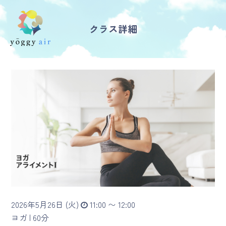
クラス詳細
受講の流れ
料金について
インストラクター一覧
FAQ / お問い合わせ
yoggy store
yoggy magazine
2026年5月26日 (火)
11:00 〜 12:00
yoggy mommy
ヨガ |
60分