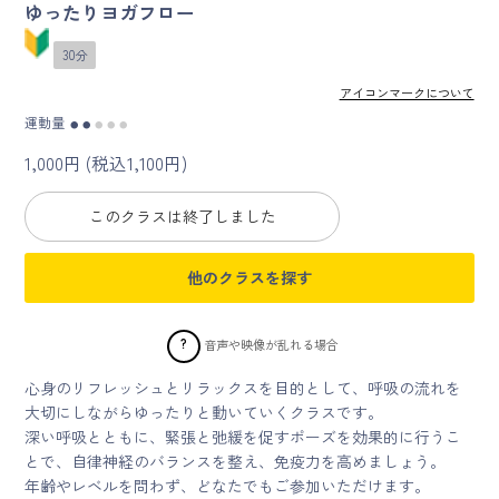
ゆったりヨガフロー
マイページ
30分
アイコンマークについて
ログイン
運動量
●
●
●
●
●
1,000円 (税込1,100円)
会員規約について
このクラスは終了しました
クラス参加にあたっての同意書
他のクラスを探す
特定商取引にかかわる表示
プライバシーポリシー
?
音声や映像が乱れる場合
心身のリフレッシュとリラックスを目的として、呼吸の流れを
大切にしながらゆったりと動いていくクラスです。
深い呼吸とともに、緊張と弛緩を促すポーズを効果的に行うこ
とで、自律神経のバランスを整え、免疫力を高めましょう。
年齢やレベルを問わず、どなたでもご参加いただけます。