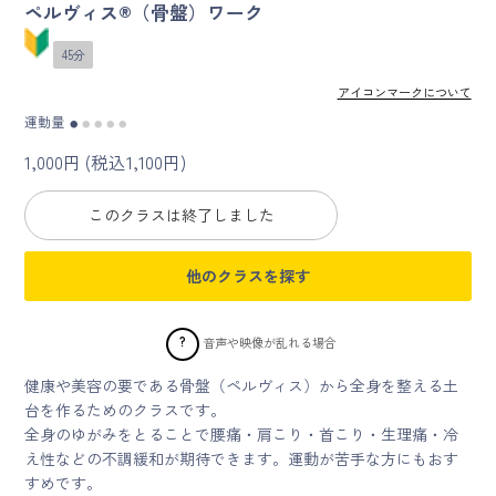
ペルヴィス®（骨盤）ワーク
マイページ
45分
アイコンマークについて
ログイン
運動量
●
●
●
●
●
1,000円 (税込1,100円)
会員規約について
このクラスは終了しました
クラス参加にあたっての同意書
他のクラスを探す
特定商取引にかかわる表示
プライバシーポリシー
?
音声や映像が乱れる場合
健康や美容の要である骨盤（ペルヴィス）から全身を整える土
台を作るためのクラスです。
全身のゆがみをとることで腰痛・肩こり・首こり・生理痛・冷
え性などの不調緩和が期待できます。運動が苦手な方にもおす
すめです。