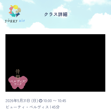
クラス詳細
受講の流れ
料金について
インストラクター一覧
FAQ / お問い合わせ
yoggy store
yoggy magazine
2026年5月31日 (日)
10:00 〜 10:45
yoggy mommy
ビューティ・ペルヴィス |
45分