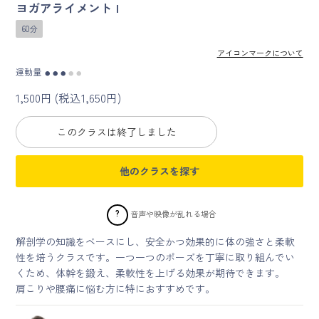
ヨガアライメント I
60分
マイページ
アイコンマークについて
ログイン
運動量
●
●
●
●
●
1,500円 (税込1,650円)
会員規約について
このクラスは終了しました
クラス参加にあたっての同意書
他のクラスを探す
特定商取引にかかわる表示
?
音声や映像が乱れる場合
プライバシーポリシー
解剖学の知識をベースにし、安全かつ効果的に体の強さと柔軟
性を培うクラスです。一つ一つのポーズを丁寧に取り組んでい
くため、体幹を鍛え、柔軟性を上げる効果が期待できます。
肩こりや腰痛に悩む方に特におすすめです。