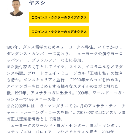
ヤスシ
このインストラクターのライブクラス
このインストラクターのビデオクラス
1987年、ダンス留学のためニューヨークへ移住。いくつかのモ
ダンダンス・カンパニーに関わり、ニューヨーク公演やヨーロ
ッパツアー、ブラジルツアーなどに参加。
また振付家の助手としてドイツ、スイス、イスラエルなどでダ
ンス指導。ブロードウェイ・ミュージカル「王様と私」の舞台
も踏む。ダンスキャリアと並行して1990年からヨガを始める。
アイアンガーをはじめとする様々なスタイルのヨガに触れた
後、1997年、アヌサラヨガに出会う。1999年、ワールド・ヨガ・
センターで15ヶ月コース修了。
また2002年にはヨガ・マンダリにて12ヶ月のアヌサラ・ティーチ
ャー・トレーニング・コースを修了。2007～2013年にアヌサラヨ
ガ正式認定指導者として活動。
ニューヨークのワールド・ヨガ・センター、ヨガ・マンダリ、
ステップス74、バレエアーツなどでクラスを担当。2004年、