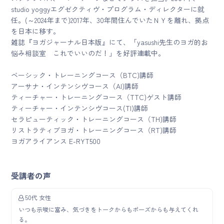
studio yoggyエグゼクティヴ・プログラム・ディレクターに就
任。(～2024年まで)2017年、30年間住んでいたＮＹを離れ、拠点
を日本に移す。
雑誌『ヨガジャーナル日本版』にて、「yasushi先生のヨガ的お
悩み相談室 これでいいのだ！」を好評連載中。
ベーシック・トレーニングコース（BTC)講師
アーサナ・インテンシヴコース（AI)講師
ティーチャー・トレーニングコース（TTC)ゲスト講師
ティーチャー・インテンシヴコース(TI)講師
セラピューティック・トレーニングコース（TH)講師
リストラティブヨガ・トレーニングコース（RT)講師
ヨガアライアンス E-RYT500
受講者の声
50代 女性
いつも示唆に富み、気づきをトークからもポーズからも与えてくれ
る。