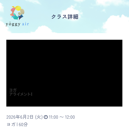
クラス詳細
受講の流れ
料金について
インストラクター一覧
FAQ / お問い合わせ
yoggy store
yoggy magazine
2026年6月2日 (火)
11:00 〜 12:00
yoggy mommy
ヨガ |
60分