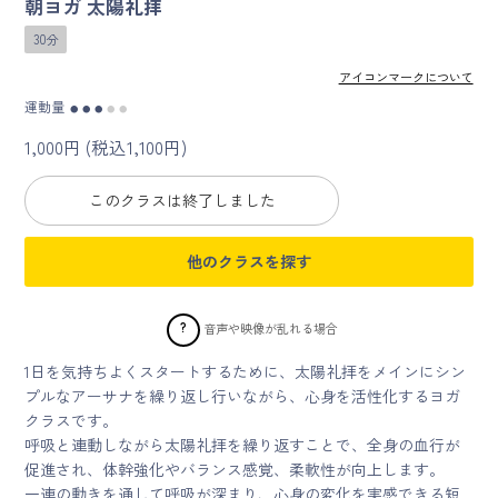
朝ヨガ 太陽礼拝
30分
マイページ
アイコンマークについて
ログイン
運動量
●
●
●
●
●
1,000円 (税込1,100円)
会員規約について
このクラスは終了しました
クラス参加にあたっての同意書
他のクラスを探す
特定商取引にかかわる表示
?
音声や映像が乱れる場合
プライバシーポリシー
1日を気持ちよくスタートするために、太陽礼拝をメインにシン
プルなアーサナを繰り返し行いながら、心身を活性化するヨガ
クラスです。
呼吸と連動しながら太陽礼拝を繰り返すことで、全身の血行が
促進され、体幹強化やバランス感覚、柔軟性が向上します。
一連の動きを通して呼吸が深まり、心身の変化を実感できる短