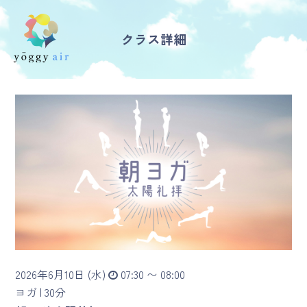
クラス詳細
受講の流れ
料金について
インストラクター一覧
FAQ / お問い合わせ
yoggy store
yoggy magazine
2026年6月10日 (水)
07:30 〜 08:00
yoggy mommy
ヨガ |
30分