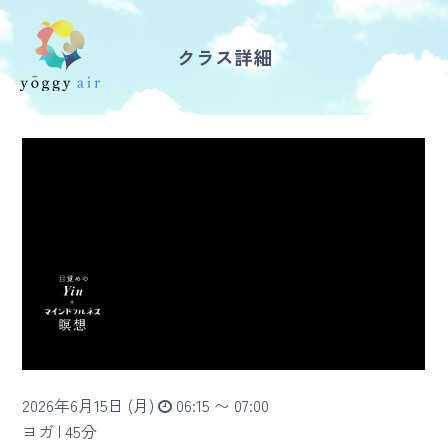
クラス詳細
受講の流れ
料金について
インストラクター一覧
FAQ / お問い合わせ
yoggy store
yoggy magazine
2026年6月15日 (月)
06:15 〜 07:00
yoggy mommy
ヨガ |
45分