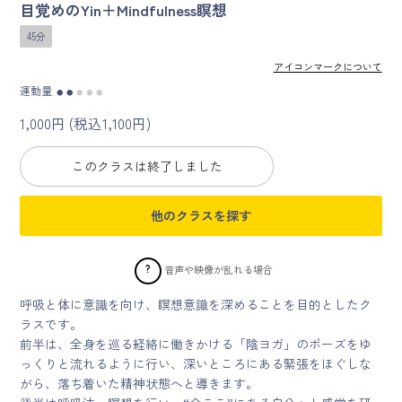
目覚めのYin＋Mindfulness瞑想
45分
マイページ
アイコンマークについて
ログイン
運動量
●
●
●
●
●
1,000円 (税込1,100円)
会員規約について
このクラスは終了しました
クラス参加にあたっての同意書
他のクラスを探す
特定商取引にかかわる表示
?
音声や映像が乱れる場合
プライバシーポリシー
呼吸と体に意識を向け、瞑想意識を深めることを目的としたク
ラスです。
前半は、全身を巡る経絡に働きかける「陰ヨガ」のポーズをゆ
っくりと流れるように行い、深いところにある緊張をほぐしな
がら、落ち着いた精神状態へと導きます。