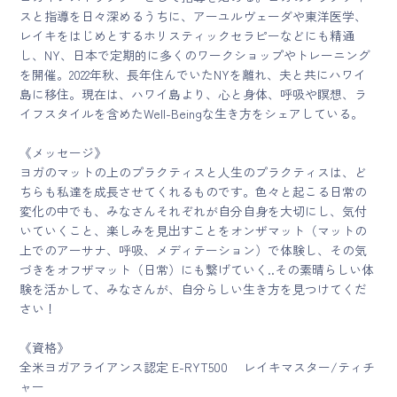
スと指導を日々深めるうちに、アーユルヴェーダや東洋医学、
レイキをはじめとするホリスティックセラピーなどにも精通
し、NY、日本で定期的に多くのワークショップやトレーニング
を開催。2022年秋、長年住んでいたNYを離れ、夫と共にハワイ
島に移住。現在は、ハワイ島より、心と身体、呼吸や瞑想、ラ
イフスタイルを含めたWell-Beingな生き方をシェアしている。
《メッセージ》
ヨガのマットの上のプラクティスと人生のプラクティスは、ど
ちらも私達を成長させてくれるものです。色々と起こる日常の
変化の中でも、みなさんそれぞれが自分自身を大切にし、気付
いていくこと、楽しみを見出すことをオンザマット（マットの
上でのアーサナ、呼吸、メディテーション）で体験し、その気
づきをオフザマット（日常）にも繋げていく..その素晴らしい体
験を活かして、みなさんが、自分らしい生き方を見つけてくだ
さい！
《資格》
全米ヨガアライアンス認定 E-RYT500 レイキマスター/ティチ
ャー