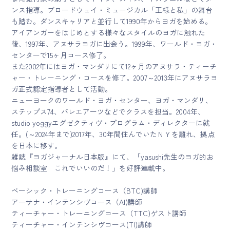
ンス指導。ブロードウェイ・ミュージカル「王様と私」の舞台
も踏む。ダンスキャリアと並行して1990年からヨガを始める。
アイアンガーをはじめとする様々なスタイルのヨガに触れた
後、1997年、アヌサラヨガに出会う。1999年、ワールド・ヨガ・
センターで15ヶ月コース修了。
また2002年にはヨガ・マンダリにて12ヶ月のアヌサラ・ティーチ
ャー・トレーニング・コースを修了。2007～2013年にアヌサラヨ
ガ正式認定指導者として活動。
ニューヨークのワールド・ヨガ・センター、ヨガ・マンダリ、
ステップス74、バレエアーツなどでクラスを担当。2004年、
studio yoggyエグゼクティヴ・プログラム・ディレクターに就
任。(～2024年まで)2017年、30年間住んでいたＮＹを離れ、拠点
を日本に移す。
雑誌『ヨガジャーナル日本版』にて、「yasushi先生のヨガ的お
悩み相談室 これでいいのだ！」を好評連載中。
ベーシック・トレーニングコース（BTC)講師
アーサナ・インテンシヴコース（AI)講師
ティーチャー・トレーニングコース（TTC)ゲスト講師
ティーチャー・インテンシヴコース(TI)講師