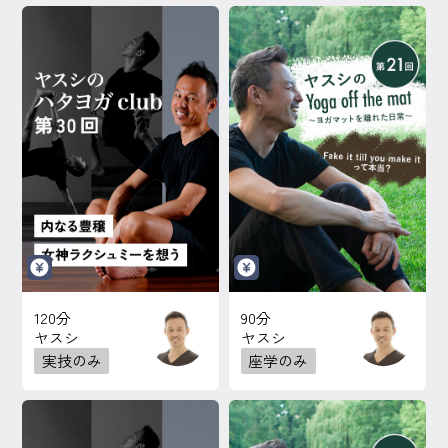
120分
90分
ヤスシ
ヤスシ
実技のみ
座学のみ