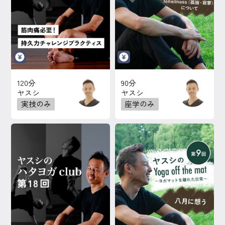
120分
90分
ヤスシ
ヤスシ
実技のみ
座学のみ