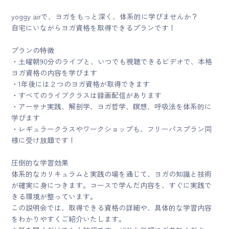
yoggy airで、ヨガをもっと深く、体系的に学びませんか？
自宅にいながらヨガ資格を取得できるプランです！
プランの特徴
・土曜朝90分のライブと、いつでも視聴できるビデオで、本格
ヨガ資格の内容を学びます
・1年後には２つのヨガ資格が取得できます
・すべてのライブクラスは録画配信があります
・アーサナ実践、解剖学、ヨガ哲学、瞑想、呼吸法を体系的に
学びます
・レギュラークラスやワークショップも、フリーパスプラン同
様に受け放題です！
圧倒的な学習効果
体系的なカリキュラムと実践の場を通じて、ヨガの知識と技術
が確実に身につきます。コースで学んだ内容を、すぐに実践で
きる環境が整っています。
この説明会では、取得できる資格の詳細や、具体的な学習内容
をわかりやすくご紹介いたします。