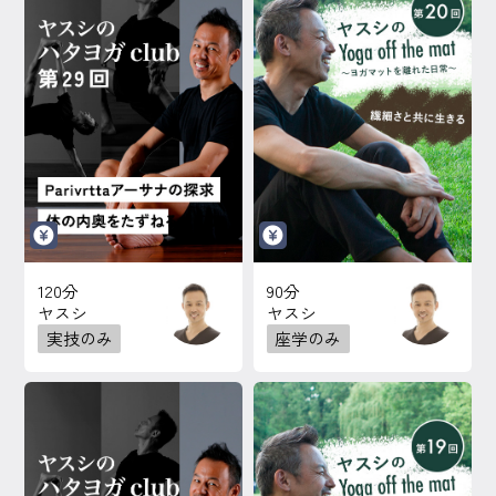
120分
90分
ヤスシ
ヤスシ
実技のみ
座学のみ