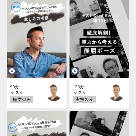
90分
120分
ヤスシ
ヤスシ
座学のみ
実技のみ