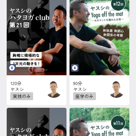
120分
90分
ヤスシ
ヤスシ
実技のみ
座学のみ