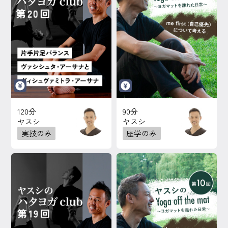
120分
90分
ヤスシ
ヤスシ
実技のみ
座学のみ