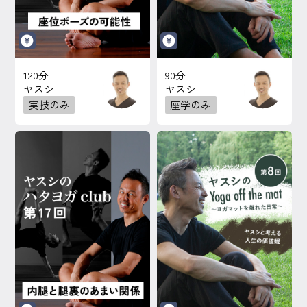
120分
90分
ヤスシ
ヤスシ
実技のみ
座学のみ