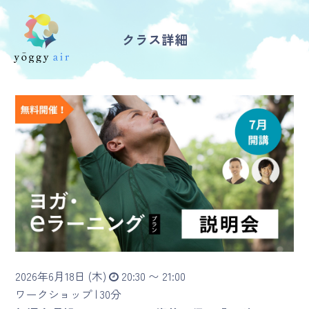
クラス詳細
受講の流れ
料金について
インストラクター一覧
FAQ / お問い合わせ
yoggy store
yoggy magazine
2026年6月18日 (木)
20:30 〜 21:00
yoggy mommy
ワークショップ |
30分