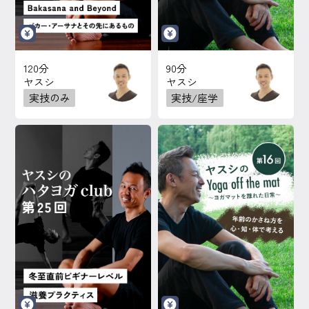
120分
90分
ヤスシ
ヤスシ
実技のみ
実技/座学