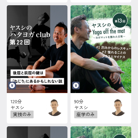
120分
90分
ヤスシ
ヤスシ
実技のみ
座学のみ