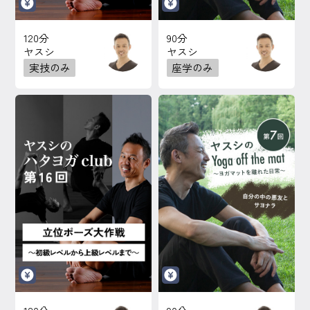
120分
90分
ヤスシ
ヤスシ
実技のみ
座学のみ