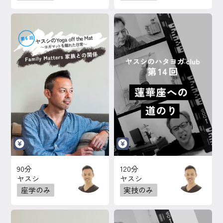
90分
120分
ヤスシ
ヤスシ
座学のみ
実技のみ