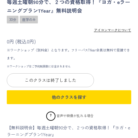
毎週土曜朝90分で、２つの資格取得！『ヨガ・eラー
ニングプラン1Year』無料説明会
マイページ
30分
座学のみ
ログイン
アイコンマークについて
0円 (税込0円)
会員規約について
※ワークショップ（別料金）となります。フリーパス1Year会員は無料で受講でき
ます。
クラス参加にあたっての同意書
※ワークショップはご予約制限数には含まれません
特定商取引にかかわる表示
このクラスは終了しました
プライバシーポリシー
他のクラスを探す
?
音声や映像が乱れる場合
【無料説明会】毎週土曜朝90分で、２つの資格取得！『ヨガ・e
ラーニングプラン1Year』