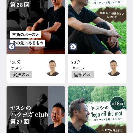
120分
90分
ヤスシ
ヤスシ
実技のみ
座学のみ