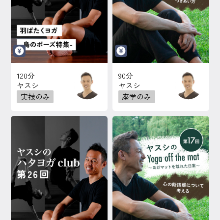
120分
90分
ヤスシ
ヤスシ
実技のみ
座学のみ