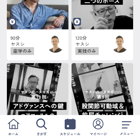
90分
120分
ヤスシ
ヤスシ
座学のみ
実技のみ
メニュー
ホーム
さがす
スケジュール
マイページ