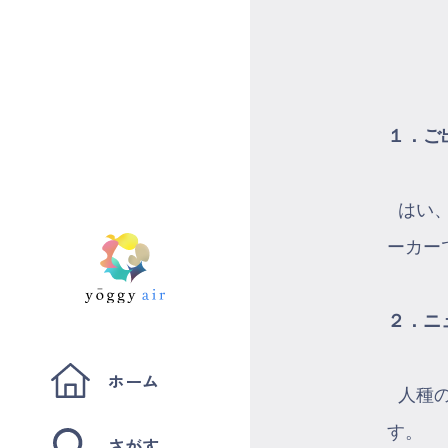
１．ご
はい、
ーカー
２．ニ
ホーム
人種の
す。
さがす