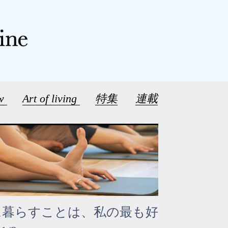
ew
Art of living
特集
連載
に暮らすことは、私の最も好