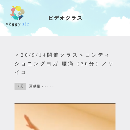
ビデオクラス
受講の流れ
料金について
＜20/9/14開催クラス＞コンディ
インストラクター一覧
ショニングヨガ 腰痛（30分）／ケ
イコ
FAQ / お問い合わせ
30分
運動量
●
●
●
●
●
yoggy store
yoggy magazine
yoggy mommy