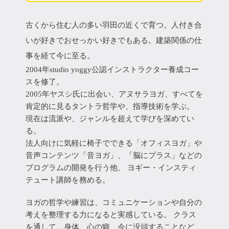
古くから住む人の多い羽田の近くで育つ。人付き合
いが好きでおせっかい好きでもある。建築関係の仕
事を経て今に至る。
2004年studio yoggy公認インストラクター養成コー
スを修了。
2005年ヤスシ氏に出会い、アヌサラヨガ、すべてを
肯定的に見るタントラ哲学や、指導技術を学ぶ。
現在は流派や、ジャンルを超えて学びを深めてい
る。
法人向けに気軽に椅子でできる「オフィスヨガ」や
音声コンテンツ「音ヨガ」、「脳にプラス」などの
プログラムの開発を行う他、 ヨギー・インスティ
テュート講師を務める。
ヨガの哲学や練習は、コミュニケーションや自分の
考えを整理する力になると実感している。 クラス
を通して、身体、心の癖、今に没頭することなど、