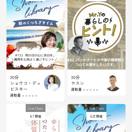
30分
30分
ショウコ・デュ
ヤスシ
ビスキー
運動量
●
●
●
●
●
運動量
●
●
●
●
●
Live Class
Live Class
6.1 開催
6.22 開催