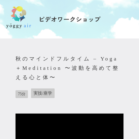
ビデオワークショップ
受講の流れ
料金について
秋のマインドフルタイム – Yoga
インストラクター一覧
＋Meditation 〜波動を高めて整
える心と体〜
FAQ / お問い合わせ
実技/座学
75分
yoggy store
yoggy magazine
yoggy mommy