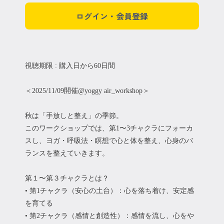
ログイン・会員登録
視聴期限 : 購入日から60日間
＜2025/11/09開催@yoggy air_workshop＞
秋は「手放しと整え」の季節。
このワークショップでは、第1〜3チャクラにフォーカ
スし、ヨガ・呼吸法・瞑想で心と体を整え、心身のバ
ランスを整えていきます。
第１〜第３チャクラとは？
• 第1チャクラ（安心の土台）：心を落ち着け、安定感
を育てる
• 第2チャクラ（感情と創造性）：感情を流し、心をや