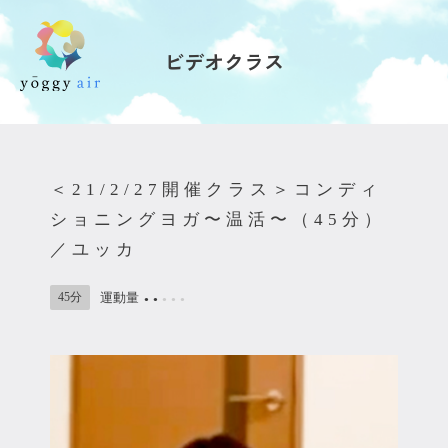
ビデオクラス
受講の流れ
料金について
＜21/2/27開催クラス＞コンディ
インストラクター一覧
ショニングヨガ〜温活〜（45分）
／ユッカ
FAQ / お問い合わせ
45分
運動量
●
●
●
●
●
yoggy store
yoggy magazine
yoggy mommy