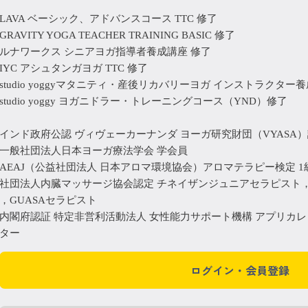
LAVA ベーシック、アドバンスコース TTC 修了
GRAVITY YOGA TEACHER TRAINING BASIC 修了
ルナワークス シニアヨガ指導者養成講座 修了
IYC アシュタンガヨガ TTC 修了
studio yoggyマタニティ・産後リカバリーヨガ インストラクター養
studio yoggy ヨガニドラー・トレーニングコース（YND）修了
インド政府公認 ヴィヴェーカーナンダ ヨーガ研究財団（VYASA
一般社団法人日本ヨーガ療法学会 学会員
AEAJ（公益社団法人 日本アロマ環境協会）アロマテラピー検定 1
社団法人内臓マッサージ協会認定 チネイザンジュニアセラピスト
，GUASAセラピスト
内閣府認証 特定非営利活動法人 女性能力サポート機構 アプリカ
ター
ログイン・会員登録