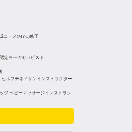
成コース(MYC)修了
）認定ヨーガセラピスト
級
，セルフチネイザンインストラクター
レッジ ベビーマッサージインストラク