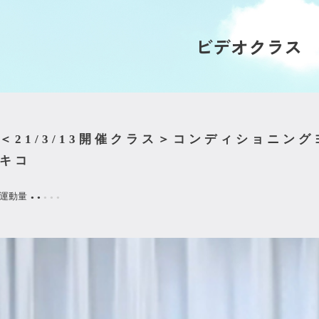
ビデオクラス
＜21/3/13開催クラス＞コンディショニング
キコ
運動量
●
●
●
●
●