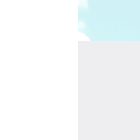
受講の流れ
料金について
インストラクター一覧
FAQ / お問い合わせ
yoggy store
yoggy magazine
yoggy mommy
マイページ