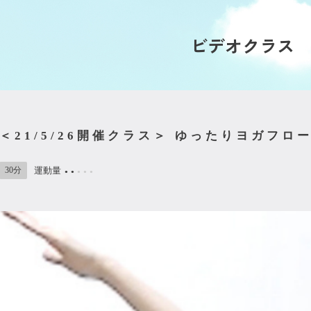
ビデオクラス
＜21/5/26開催クラス＞ ゆったりヨガフロ
30分
運動量
●
●
●
●
●