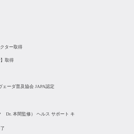
了
ラクター取得
P】取得
ェーダ普及協会 JAPA認定
r. 本間監修） ヘルス サポート キ
修了