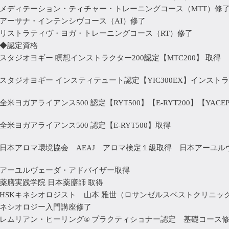
メディテーション・ティチャー・トレーニングコース（MTT）修
アーサナ・インテンシヴコース（AI）修了
リストラティヴ・ヨガ・トレーニングコース（RT）修了
◆認定資格
スタジオヨギー 瞑想インストラクター200認定【MTC200】 取得
スタジオヨギー インスティテュート認定【YIC300EX】インスト
全米ヨガアライアンス500 認定【RYT500】【E-RYT200】【YACE
全米ヨガアライアンス500 認定【E-RYT500】取得
日本アロマ環境協会 AEAJ アロマ検定１級取得 日本アーユルヴ
アーユルヴェーダ・アドバイザー取得
薬膳実践学院 日本薬膳師 取得
HSKキネシオロジスト 山本 雅世（ロサンゼルスベストクリニック D
ネシオロジー入門講座修了
レムリアン・ヒーリング® プラクティショナー認定 基礎コース