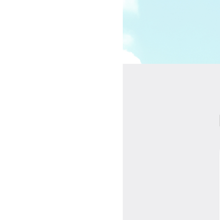
受講の流れ
料金について
インストラクター一覧
FAQ / お問い合わせ
yoggy store
yoggy magazine
yoggy mommy
マイページ