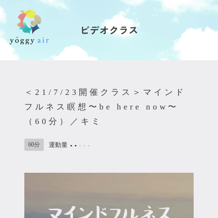
ビデオクラス
受講の流れ
料金について
＜21/7/23開催クラス＞マインド
インストラクター一覧
フルネス瞑想〜be here now〜
（60分）／キミ
FAQ / お問い合わせ
60分
運動量
●
●
●
●
●
yoggy store
yoggy magazine
yoggy mommy