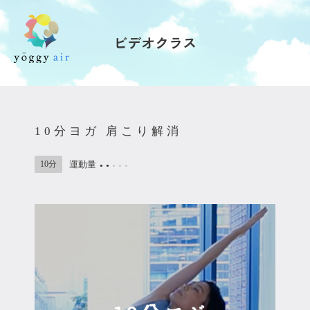
ビデオクラス
受講の流れ
料金について
10分ヨガ 肩こり解消
インストラクター一覧
10分
運動量
●
●
●
●
●
FAQ / お問い合わせ
yoggy store
yoggy magazine
yoggy mommy