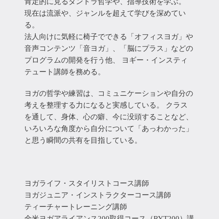
肯定的に見るタントラ哲学や、指導技術を学ぶ。
現在は流派や、ジャンルを超えて学びを深めてい
る。
法人向けに気軽に椅子でできる「オフィスヨガ」や
音声コンテンツ「音ヨガ」、「脳にプラス」などの
プログラムの開発を行う他、 ヨギー・インスティ
テュート講師を務める。
ヨガの哲学や練習は、コミュニケーションや自分の
考えを整理する力になると実感している。 クラス
を通して、身体、心の癖、今に没頭することなど、
いろいろな角度から自分について「あっわかった」
と思う瞬間の共有を目指している。
ヨガライフ・スタイリストコース講師
ヨガジュニア・インストラクターコース講師
ティーチャートレーニング講師
全米ヨガアライアンス200取得コース（RYT200）講