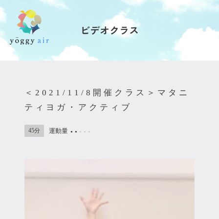
ビデオクラス
受講の流れ
料金について
＜2021/11/8開催クラス＞マタニ
インストラクター一覧
ティヨガ・アクティブ
FAQ / お問い合わせ
45分
運動量
●
●
●
●
●
yoggy store
yoggy magazine
yoggy mommy