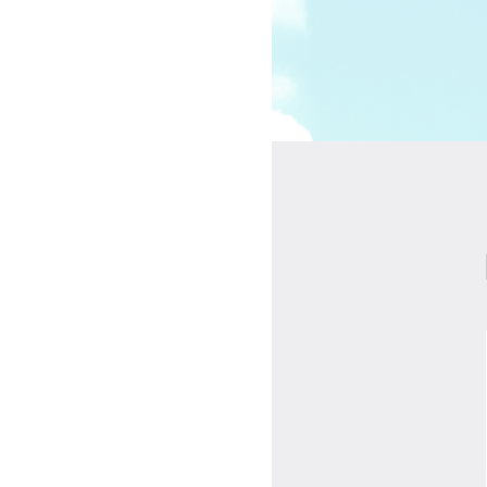
受講の流れ
料金について
インストラクター一覧
FAQ / お問い合わせ
yoggy store
yoggy magazine
yoggy mommy
マイページ