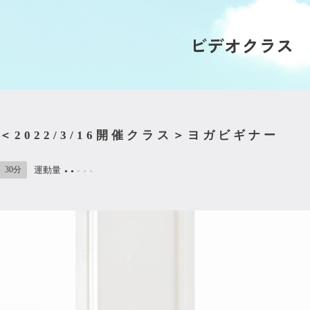
ビデオクラス
＜2022/3/16開催クラス＞ヨガビギナー
30分
運動量
●
●
●
●
●