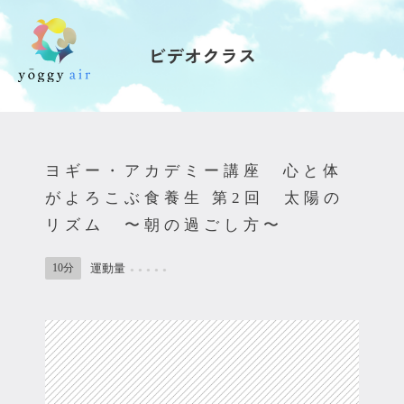
ビデオクラス
受講の流れ
料金について
ヨギー・アカデミー講座 心と体
インストラクター一覧
がよろこぶ食養生 第2回 太陽の
リズム 〜朝の過ごし方〜
FAQ / お問い合わせ
10分
運動量
●
●
●
●
●
yoggy store
yoggy magazine
yoggy mommy