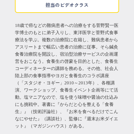
担当のビデオクラス
18歳で癌などの難病患者への治療をする菅野賢一医
学博士のもとに弟子入りし、東洋医学と菅野式食事
療法を学ぶ。複数の治療院に在籍し、難病患者から
アスリートまで幅広い患者の治療に従事。そら鍼灸
食養治療院を開設し、宿泊型治療サービスの企画運
営をおこなう。食養生の啓蒙を目的とした、食養生
コーディネーターの講師を務める。その他、社会人
陸上部の食事指導やヨガと食養生のコラボ講座
（「スタジオ・ヨギー」2010～2013年）、各種講
演、ワークショップ、食養生イベント企画等にて活
動。塩マニアなので、塩を使う味噌や醤油の仕込み
にも挑戦中。著書に『からだと心を整える「食養
生」』（技術評論社）、『お米を食べるだけでこん
なにやせた』（講談社）、監修に『週末お米ダイエ
ット』（マガジンハウス）がある。