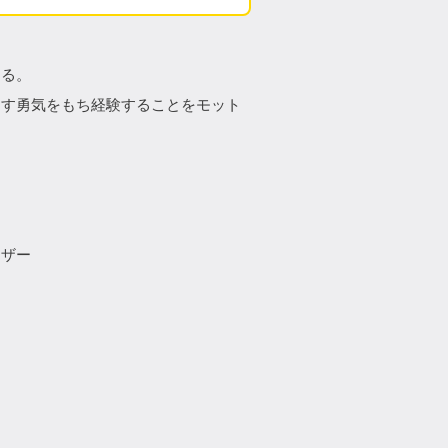
する。
出す勇気をもち経験することをモット
イザー