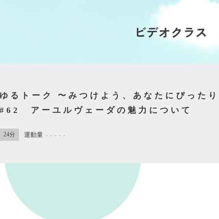
ビデオクラス
ゆるトーク 〜みつけよう、あなたにぴった
#62 アーユルヴェーダの魅力について
24分
運動量
●
●
●
●
●