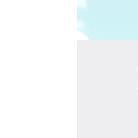
受講の流れ
料金について
インストラクター一覧
FAQ / お問い合わせ
yoggy store
yoggy magazine
yoggy mommy
マイページ