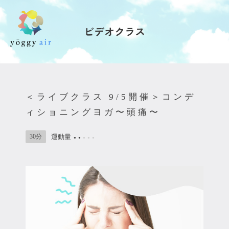
ビデオクラス
受講の流れ
料金について
＜ライブクラス 9/5開催＞コンデ
インストラクター一覧
ィショニングヨガ〜頭痛〜
FAQ / お問い合わせ
30分
運動量
●
●
●
●
●
yoggy store
yoggy magazine
yoggy mommy