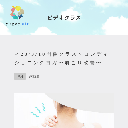
ビデオクラス
受講の流れ
料金について
＜23/3/10開催クラス＞コンディ
インストラクター一覧
ショニングヨガ〜肩こり改善〜
FAQ / お問い合わせ
30分
運動量
●
●
●
●
●
yoggy store
yoggy magazine
yoggy mommy