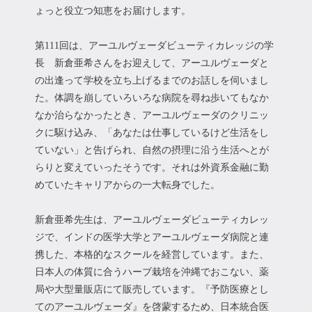
ょっと役立つ知恵をお届けします。
第111回は、アーユルヴェーダビューティカレッジの学
長 新倉亜希さんをお迎えして、アーユルヴェーダと
の出逢って学校を立ち上げるまでのお話しを伺いまし
た。体調を崩していろいろな病院を尋ね歩いてもなか
なか治らなかったとき、アーユルヴェーダのクリニッ
クに駆け込み、「あなたは仕事しているけど生活をし
ていない」と告げられ、自然の摂理に沿う生活へとが
らりと変えていったそうです。それは外資系金融に勤
めていたキャリアからの一大転身でした。
新倉亜希先生は、アーユルヴェーダビューティカレッ
ジで、インドの医学大学とアーユルヴェーダ病院と連
携した、本格的なスクールを経営しています。また、
日本人の体質に合うハーブ栽培を沖縄でおこない、薬
局や大型量販店にて販売しています。『予防医療とし
てのアーユルヴェーダ』を啓蒙するため、日本統合医