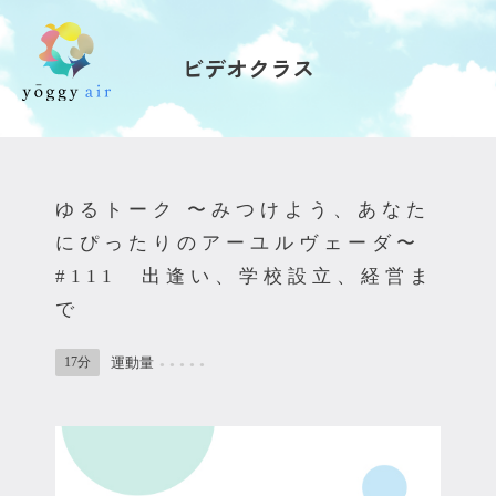
ビデオクラス
受講の流れ
料金について
ゆるトーク 〜みつけよう、あなた
インストラクター一覧
にぴったりのアーユルヴェーダ〜
#111 出逢い、学校設立、経営ま
FAQ / お問い合わせ
で
yoggy store
17分
運動量
●
●
●
●
●
yoggy magazine
yoggy mommy