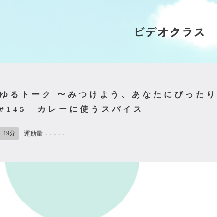
ビデオクラス
ゆるトーク 〜みつけよう、あなたにぴった
#145 カレーに使うスパイス
19分
運動量
●
●
●
●
●