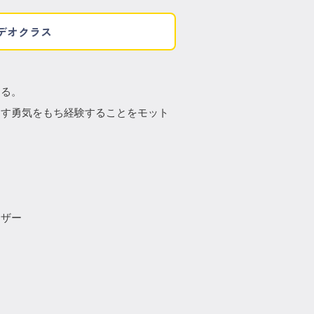
デオクラス
する。
出す勇気をもち経験することをモット
イザー