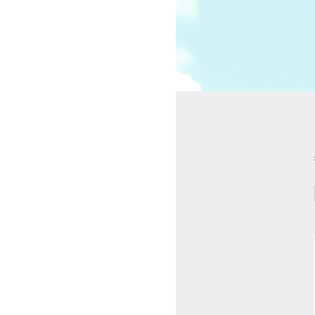
受講の流れ
料金について
インストラクター一覧
FAQ / お問い合わせ
yoggy store
yoggy magazine
yoggy mommy
マイページ