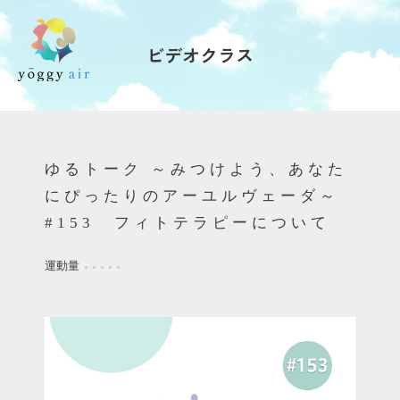
ビデオクラス
受講の流れ
料金について
ゆるトーク ～みつけよう、あなた
インストラクター一覧
にぴったりのアーユルヴェーダ～
#153 フィトテラピーについて
FAQ / お問い合わせ
運動量
●
●
●
●
●
yoggy store
yoggy magazine
yoggy mommy