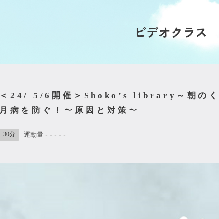
ビデオクラス
＜24/ 5/6開催＞Shoko’s library～
月病を防ぐ！〜原因と対策〜
30分
運動量
●
●
●
●
●