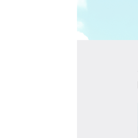
受講の流れ
料金について
インストラクター一覧
FAQ / お問い合わせ
yoggy store
yoggy magazine
yoggy mommy
マイページ