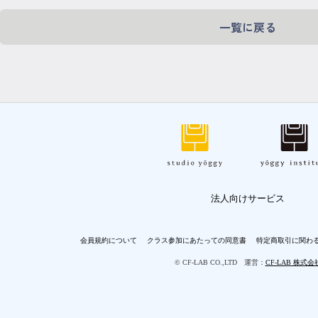
一覧に戻る
法人向けサービス
会員規約について
クラス参加にあたっての同意書
特定商取引に関わ
© CF-LAB CO.,LTD 運営：
CF-LAB 株式会