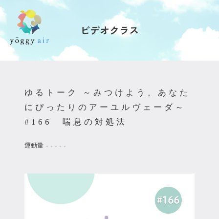
ビデオクラス
受講の流れ
料金について
ゆるトーク ～みつけよう、あなた
インストラクター一覧
にぴったりのアーユルヴェーダ～
#166 喘息の対処法
FAQ / お問い合わせ
運動量
●
●
●
●
●
yoggy store
yoggy magazine
yoggy mommy