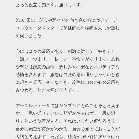
ょっと役立つ知恵をお届けします。
第167回は、怒りや恐れとの向き合い方について、アー
ユルヴェーダドクターで保健師の田端瞳さんにお話し
を伺いました。
心には２つの反応があり、刺激に対して「好き」と
「嫌い」つまり、「快」と「不快」があります。恐れ
や怒りは嫌悪の感情。悲しみや不安などネガティブな
感情を含みます。嫌悪は自分の思い通りじゃないとき
に起きる反応。そんなとき、冷静に自分の心の反応を
みつめることが大切だそうです。
アーユルヴェーダではシンプルにものごとをとらえま
す。「思い通り」という願望があるはず。「思い通
り」という執着がある。それはいったい何だろう？
自分の願望が何かがわかる、自分で知っておくことが
大切と考えます。ただし、感情が強い時に掘り下げた