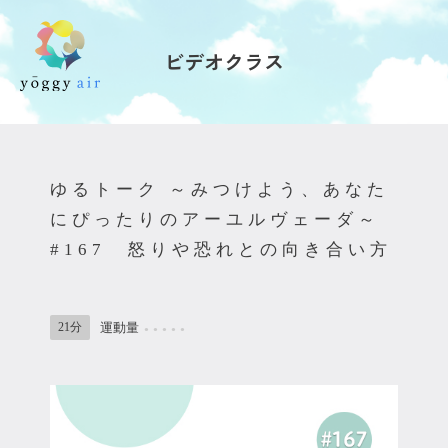
ビデオクラス
受講の流れ
料金について
ゆるトーク ～みつけよう、あなた
インストラクター一覧
にぴったりのアーユルヴェーダ～
#167 怒りや恐れとの向き合い方
FAQ / お問い合わせ
yoggy store
21分
運動量
●
●
●
●
●
yoggy magazine
yoggy mommy