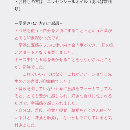
・お持ちの方は、エッセンシャルオイル（あれば数種
類）
～受講された方のご感想～
・五感を使う＝自分を大切にすること～という言葉が
とても印象深かったです。
・早朝に五感をフルに使い向き合う事ができ、1日の良
いスタートとなり充実しました。
ポーズ中にも五感を働かせることをうながされたこと
が、新鮮でした。
・「これでいい」ではなく「これがいい」ショウコ先
生のこの言葉が印象的でした！
・普段意識していない五感に意識をフォーカスしてみ
ると、とても豊かに感じられ、好きな香りに包まれる
だけで、幸福感を感じられました。
・自分は、普段、視覚と嗅覚、聴覚をたくさん使って
いるけど、味覚と触覚は、ないがしろにしていると気
付きました。