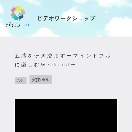
ビデオワークショップ
受講の流れ
料金について
五感を研ぎ澄ますーマインドフル
インストラクター一覧
に楽しむWeekendー
FAQ / お問い合わせ
実技/座学
75分
yoggy store
yoggy magazine
yoggy mommy