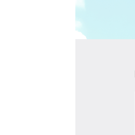
受講の流れ
料金について
インストラクター一覧
FAQ / お問い合わせ
yoggy store
yoggy magazine
yoggy mommy
マイページ