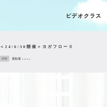
ビデオクラス
＜24/6/30開催＞ヨガフローⅡ
45分
運動量
●
●
●
●
●