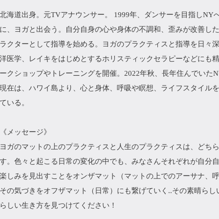
北海道出身。元TVアナウンサー。 1999年、ダンサーを目指しN
に、ヨガと出会う。自分自身の心や身体の不調和、歪みが改善した体
ラクターとして指導を始める。ヨガのプラクティスと指導を日々
洋医学、レイキをはじめとするホリスティックセラピーなどにも精
ークショップやトレーニングを開催。2022年秋、長年住んでいた
現在は、ハワイ島より、心と身体、呼吸や瞑想、ライフスタイルを含めた
ている。
《メッセージ》
ヨガのマットの上のプラクティスと人生のプラクティスは、どち
す。色々と起こる日常の変化の中でも、みなさんそれぞれが自分
楽しみを見出すことをオンザマット（マットの上でのアーサナ、
その気づきをオフザマット（日常）にも繋げていく..その素晴ら
らしい生き方を見つけてください！