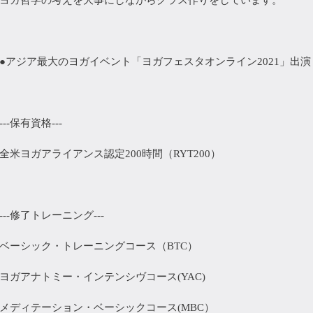
●アジア最大のヨガイベント「ヨガフェスタオンライン2021」出演
---保有資格---
全米ヨガアライアンス認定200時間（RYT200）
---修了トレーニング---
ベーシック・トレーニングコース（BTC）
ヨガアナトミー・インテンシヴコース(YAC)
メディテーション・ベーシックコース(MBC）