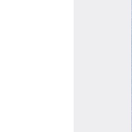
ログイン
会員規約について
クラス参加にあたっての同意書
特定商取引にかかわる表示
プライバシーポリシー