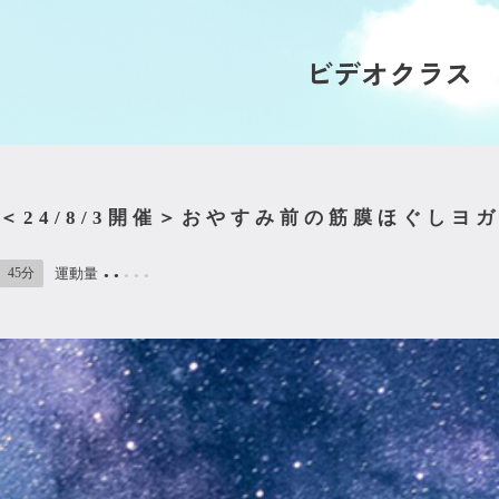
ビデオクラス
＜24/8/3開催＞おやすみ前の筋膜ほぐしヨ
45分
運動量
●
●
●
●
●