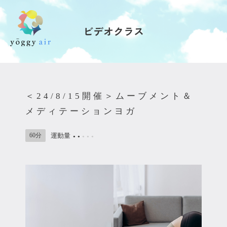
ビデオクラス
受講の流れ
料金について
＜24/8/15開催＞ムーブメント＆
インストラクター一覧
メディテーションヨガ
FAQ / お問い合わせ
60分
運動量
●
●
●
●
●
yoggy store
yoggy magazine
yoggy mommy