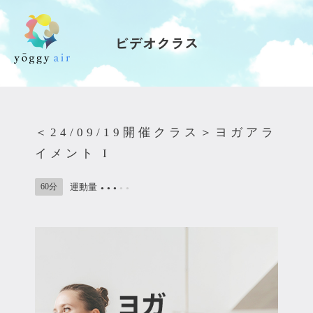
ビデオクラス
受講の流れ
料金について
＜24/09/19開催クラス＞ヨガアラ
インストラクター一覧
イメント I
FAQ / お問い合わせ
60分
運動量
●
●
●
●
●
yoggy store
yoggy magazine
yoggy mommy