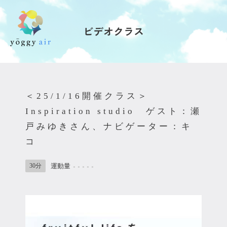
ビデオクラス
受講の流れ
料金について
＜25/1/16開催クラス＞
インストラクター一覧
Inspiration studio ゲスト：瀬
戸みゆきさん、ナビゲーター：キ
FAQ / お問い合わせ
コ
yoggy store
30分
運動量
●
●
●
●
●
yoggy magazine
yoggy mommy