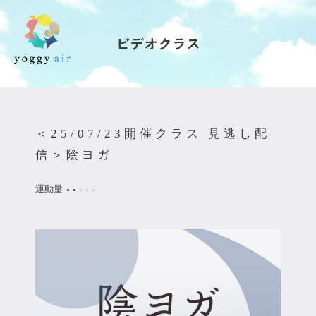
ビデオクラス
受講の流れ
料金について
＜25/07/23開催クラス 見逃し配
インストラクター一覧
信＞陰ヨガ
FAQ / お問い合わせ
運動量
●
●
●
●
●
yoggy store
yoggy magazine
yoggy mommy